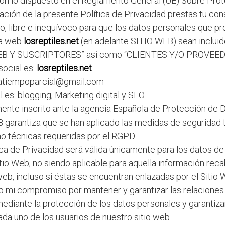
n lo dispuesto en el Reglamento General (UE) Sobre Prot
ación de la presente Política de Privacidad prestas tu co
o, libre e inequívoco para que los datos personales que p
na web
losreptiles.net
(en adelante SITIO WEB) sean incluid
B Y SUSCRIPTORES” así como “CLIENTES Y/O PROVEED
ocial es:
losreptiles.net
satiempoparcial@gmail.com
l es: blogging, Marketing digital y SEO.
ente inscrito ante la agencia Española de Protección de 
 garantiza que se han aplicado las medidas de seguridad 
o técnicas requeridas por el RGPD.
ica de Privacidad será válida únicamente para los datos de
itio Web, no siendo aplicable para aquella información rec
eb, incluso si éstas se encuentran enlazadas por el Sitio 
to mi compromiso por mantener y garantizar las relacione
ediante la protección de los datos personales y garantiz
ada uno de los usuarios de nuestro sitio web.