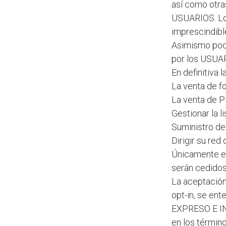
así como otra
USUARIOS. Lo
imprescindible
Asimismo podr
por los USUA
En definitiva 
La venta de f
La venta de P
Gestionar la l
Suministro de
Dirigir su re
Únicamente el
serán cedidos,
La aceptación
opt-in, se e
EXPRESO E IN
en los términ