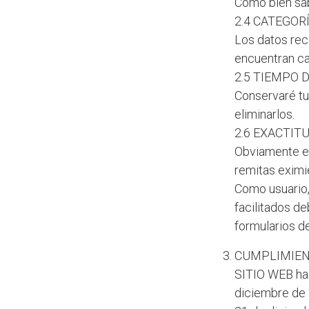
Como bien sab
2.4 CATEGOR
Los datos rec
encuentran ca
2.5 TIEMPO 
Conservaré tu
eliminarlos.
2.6 EXACTIT
Obviamente er
remitas eximi
Como usuario,
facilitados de
formularios d
CUMPLIMIENT
SITIO WEB has
diciembre de 