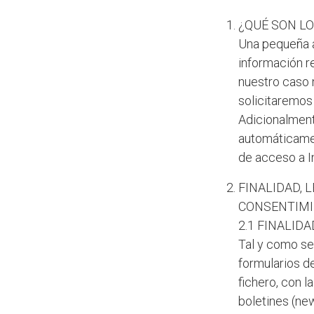
¿QUÉ SON L
Una pequeña a
información re
nuestro caso 
solicitaremos
Adicionalment
automáticamen
de acceso a I
FINALIDAD, 
CONSENTIMI
2.1 FINALIDA
Tal y como se
formularios d
fichero, con l
boletines (new