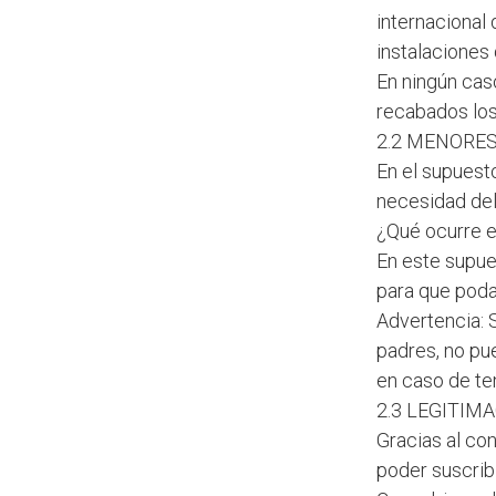
internacional
instalaciones
En ningún caso
recabados los
2.2 MENORES
En el supuest
necesidad del
¿Qué ocurre e
En este supue
para que poda
Advertencia: 
padres, no pu
en caso de te
2.3 LEGITIM
Gracias al co
poder suscribi