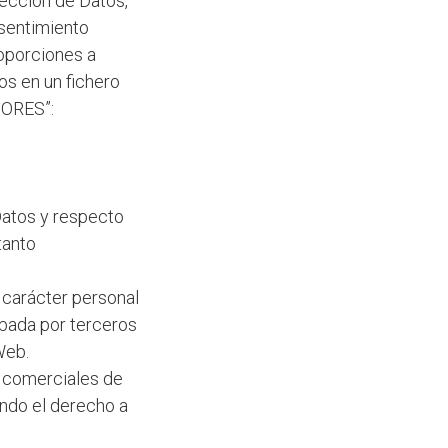
ección de Datos,
nsentimiento
roporciones a
os en un fichero
ORES”:
Datos y respecto
tanto
 carácter personal
abada por terceros
Web.
s comerciales de
ando el derecho a