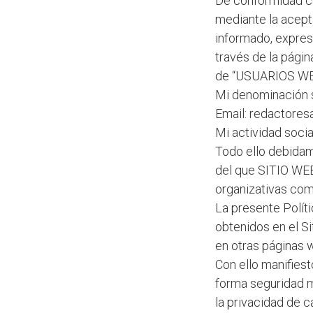
De conformidad co
mediante la acept
informado, expres
través de la pági
de “USUARIOS WE
Mi denominación s
Email: redactore
Mi actividad socia
Todo ello debidam
del que SITIO WEB
organizativas com
La presente Polít
obtenidos en el S
en otras páginas w
Con ello manifies
forma seguridad m
la privacidad de c