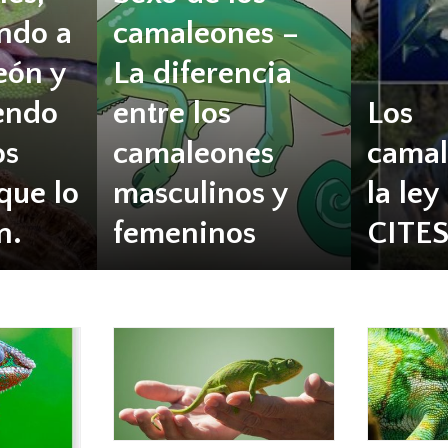
ndo a
camaleones –
eón y
La diferencia
endo
entre los
Los
os
camaleones
camal
que lo
masculinos y
la ley
n.
femeninos
CITE