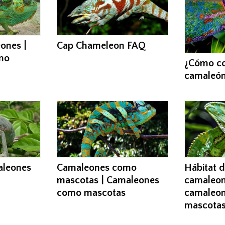
ones |
Cap Chameleon FAQ
mo
¿Cómo c
camaleó
aleones
Camaleones como
Hábitat d
mascotas | Camaleones
camaleon
como mascotas
camaleo
mascota