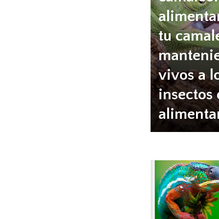
alimenta
tu camal
manteni
vivos a l
insectos 
alimenta