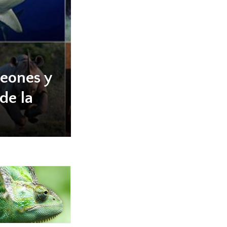
eones y
 de la
S