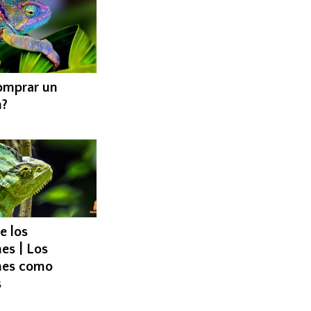
omprar un
n?
e los
es | Los
nes como
s