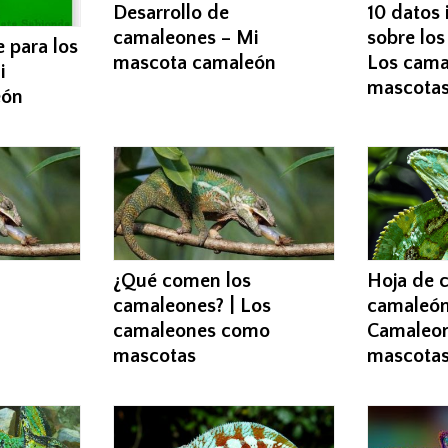
Desarrollo de
10 datos 
camaleones – Mi
sobre los
 para los
mascota camaleón
Los cama
i
mascota
eón
¿Qué comen los
Hoja de 
camaleones? | Los
camaleón
camaleones como
Camaleo
mascotas
mascota