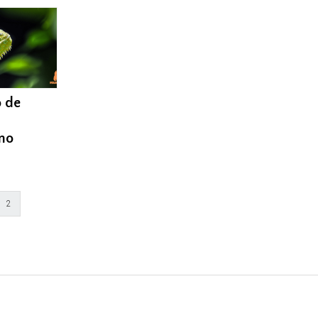
o de
mo
2